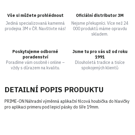
Vše si můžete prohlédnout
Oficiální distributor 3M
Jediná specializovaná kamenná
Nejsme překupníci. Více než 24
prodejna 3M v ČR. Navštivte nás!
000 produktů máme opravdu
skladem.
Poskytujeme odborné
Jsme tu pro vás už od roku
poradenství
1991
Poradíme vám osobně i online –
Dlouholetá tradice a tisíce
vždy s důrazem na kvalitu.
spokojených klientů
DETAILNÍ POPIS PRODUKTU
PRIME-ON Náhradní výměnná aplikační filcová houbička do hlavičky
pro aplikaci primeru pod lepicí pásky do šíře 19mm.
Buďte první, kdo napíše příspěvek k této položce.
Pouze registrovaní uživatelé mohou vkládat příspěvky. Prosím