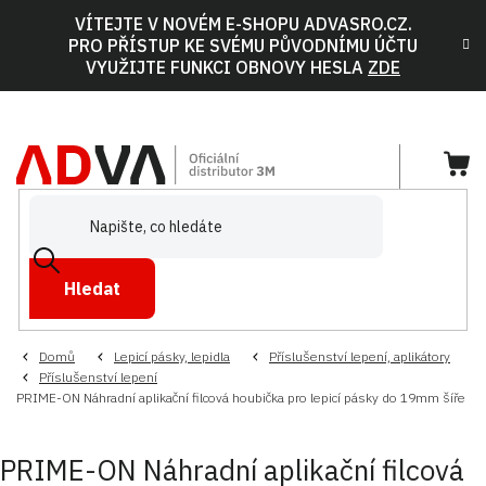
Přejít
VÍTEJTE V NOVÉM E-SHOPU ADVASRO.CZ.
na
PRO PŘÍSTUP KE SVÉMU PŮVODNÍMU ÚČTU
obsah
VYUŽIJTE FUNKCI OBNOVY HESLA
ZDE
NÁ
KOŠ
Hledat
Domů
Lepicí pásky, lepidla
Příslušenství lepení, aplikátory
Příslušenství lepení
PRIME-ON Náhradní aplikační filcová houbička pro lepicí pásky do 19mm šíře
PRIME-ON Náhradní aplikační filcová