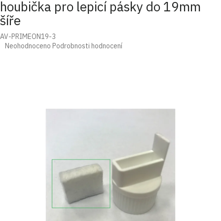
houbička pro lepicí pásky do 19mm
šíře
AV-PRIMEON19-3
Průměrné
Neohodnoceno
Podrobnosti hodnocení
hodnocení
produktu
je
0,0
z
5
hvězdiček.