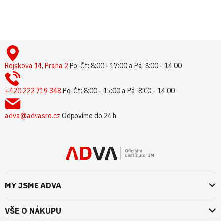
přihlaste se
nebo se
registrujte
.
Z
á
p
Rejskova 14, Praha 2
Po-Čt: 8:00 - 17:00 a Pá: 8:00 - 14:00
a
t
+420 222 719 348
Po-Čt: 8:00 - 17:00 a Pá: 8:00 - 14:00
í
adva@advasro.cz
Odpovíme do 24 h
MY JSME ADVA
O nás
VŠE O NÁKUPU