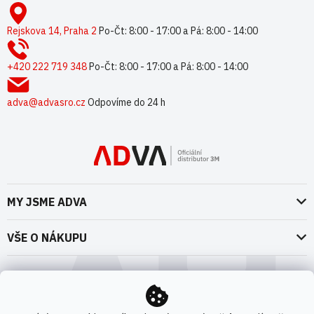
Z
i
á
s
p
Rejskova 14, Praha 2
Po-Čt: 8:00 - 17:00 a Pá: 8:00 - 14:00
u
a
t
+420 222 719 348
Po-Čt: 8:00 - 17:00 a Pá: 8:00 - 14:00
í
adva@advasro.cz
Odpovíme do 24 h
MY JSME ADVA
O nás
VŠE O NÁKUPU
Naše dokumenty
Doprava a platba
Možnosti dopravy
ADVA Akademie
VOP pro spotřebitele - fyzické osoby
Nedržíme se zbytečně při zemi
Možnosti platby
VOP pro nakupující podnikatele