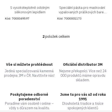
S vysokoteplotně odolným
Speciální páska pro maskování
silikonovým lepidlem
vypalovaných práškových barev,
nebo pro napojování
Kód:
7000049597
Kód:
7000001173
silikonizovaných papírů a folií.
2
položek celkem
O
v
l
á
d
a
Vše si můžete prohlédnout
Oficiální distributor 3M
c
Jediná specializovaná kamenná
Nejsme překupníci. Více než 24
í
prodejna 3M v ČR. Navštivte nás!
000 produktů máme opravdu
p
skladem.
r
v
k
Poskytujeme odborné
Jsme tu pro vás už od roku
y
poradenství
1991
v
Poradíme vám osobně i online –
Dlouholetá tradice a tisíce
ý
vždy s důrazem na kvalitu.
spokojených klientů
p