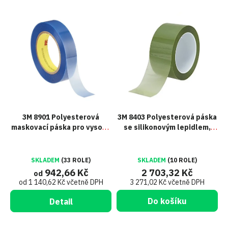
V
ý
p
i
s
p
r
o
d
u
3M 8901 Polyesterová
3M 8403 Polyesterová páska
k
maskovací páska pro vysoké
se silikonovým lepidlem,
t
teploty
zelená, 50 mm x 66 m
ů
SKLADEM
(33 ROLE)
SKLADEM
(10 ROLE)
942,66 Kč
2 703,32 Kč
od
od 1 140,62 Kč včetně DPH
3 271,02 Kč včetně DPH
Do košíku
Detail