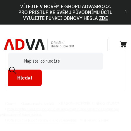
Přejít
VÍTEJTE V NOVÉM E-SHOPU ADVASRO.CZ.
na
PRO PŘÍSTUP KE SVÉMU PŮVODNÍMU ÚČTU
obsah
VYUŽIJTE FUNKCI OBNOVY HESLA
ZDE
NÁ
KOŠ
Hledat
Domů
Lepicí pásky, lepidla
RÁDCE - POTŘEBUJI NĚCO (S)LEPIT
Potřebuji balit krabice, nebo nějak upravovat různé povrchy. Hledám asi
jednostranně lepicí pásku.
SILIKONOVANÝ PAPÍR
Potřebuji "na tupo" spojovat rolový materiál
Silikonovaný papír