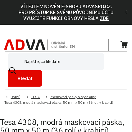
Přejít
VÍTEJTE V NOVÉM E-SHOPU ADVASRO.CZ.
na
PRO PŘÍSTUP KE SVÉMU PŮVODNÍMU ÚČTU
obsah
VYUŽIJTE FUNKCI OBNOVY HESLA
ZDE
NÁ
KOŠ
Hledat
Domů
TESA
Maskovací pásky a speciality
Tesa 4308, modrá maskovací páska, 50 mm x 50 m (36 rolí v krabici)
Tesa 4308, modrá maskovací páska,
50 mm x 50 m (36 rolí v krabici)