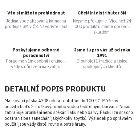
Vše si můžete prohlédnout
Oficiální distributor 3M
Jediná specializovaná kamenná
Nejsme překupníci. Více než 24
prodejna 3M v ČR. Navštivte nás!
000 produktů máme opravdu
skladem.
Poskytujeme odborné
Jsme tu pro vás už od roku
poradenství
1991
Poradíme vám osobně i online –
Dlouholetá tradice a tisíce
vždy s důrazem na kvalitu.
spokojených klientů
DETAILNÍ POPIS PRODUKTU
Maskovací páska 4308 odolá teplotám do 100 ° C. Může být
použita buď s 2 složkovými nebo vodou ředitelnými barvami. Nosič
zabraňuje pronikání nebo stékání laku nebo barvy. Pásku lze snadno
odstranit bez zanechání jakýchkoliv zbytků. Výsledek po správném
použití jsou vždy čisté, rovné a ostré hrany.
Buďte první, kdo napíše příspěvek k této položce.