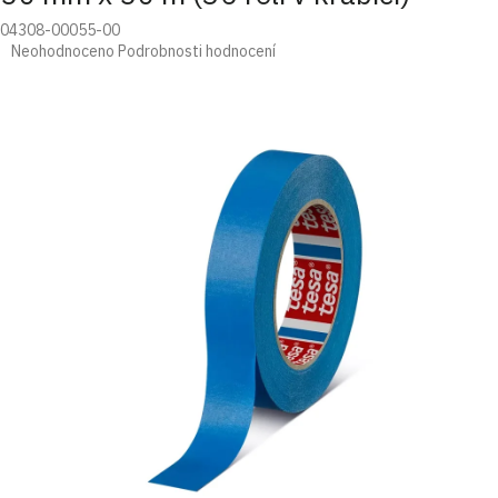
04308-00055-00
Průměrné
Neohodnoceno
Podrobnosti hodnocení
hodnocení
produktu
je
0,0
z
5
hvězdiček.