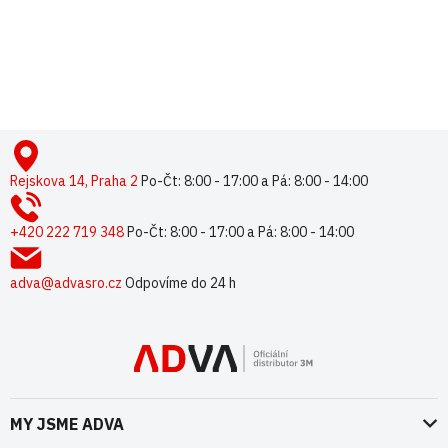
Pouze registrovaní uživatelé mohou vkládat příspěvky. Prosím
přihlaste se
nebo se
registrujte
.
Z
á
p
Rejskova 14, Praha 2
Po-Čt: 8:00 - 17:00 a Pá: 8:00 - 14:00
a
t
+420 222 719 348
Po-Čt: 8:00 - 17:00 a Pá: 8:00 - 14:00
í
adva@advasro.cz
Odpovíme do 24 h
MY JSME ADVA