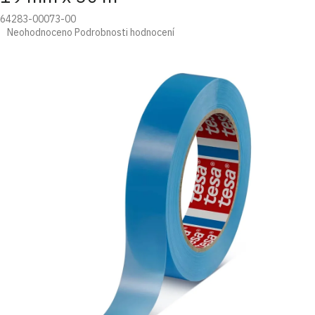
64283-00073-00
Průměrné
Neohodnoceno
Podrobnosti hodnocení
hodnocení
produktu
je
0,0
z
5
hvězdiček.