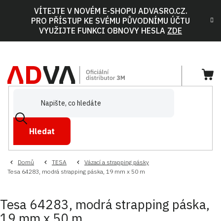
Přejít
VÍTEJTE V NOVÉM E-SHOPU ADVASRO.CZ.
na
PRO PŘÍSTUP KE SVÉMU PŮVODNÍMU ÚČTU
obsah
VYUŽIJTE FUNKCI OBNOVY HESLA
ZDE
NÁ
KOŠ
Hledat
Domů
TESA
Vázací a strapping pásky
Tesa 64283, modrá strapping páska, 19 mm x 50 m
Tesa 64283, modrá strapping páska,
19 mm x 50 m