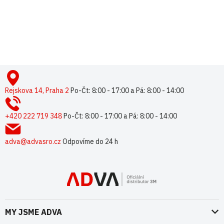
Pouze registrovaní uživatelé mohou vkládat příspěvky. Prosím
přihlaste se
nebo se
registrujte
.
Z
á
p
Rejskova 14, Praha 2
Po-Čt: 8:00 - 17:00 a Pá: 8:00 - 14:00
a
t
+420 222 719 348
Po-Čt: 8:00 - 17:00 a Pá: 8:00 - 14:00
í
adva@advasro.cz
Odpovíme do 24 h
MY JSME ADVA