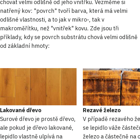
chovat velmi odlišně od jeho vnitřku. Vezměme si
natřený kov: "povrch" tvoří barva, která má velmi
odlišné vlastnosti, a to jak v mikro-, tak v
makroměřítku, než "vnitřek" kovu. Zde jsou tři
příklady, kdy se povrch substrátu chová velmi odlišně
od základní hmoty:
Lakované dřevo
Rezavé železo
Surové dřevo je prostě dřevo,
V případě rezavého ž
ale pokud je dřevo lakované,
se lepidlo váže částe
lepidlo vlastně ulpívá na
železo a částečně na 