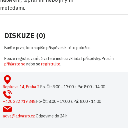
metodami.
DISKUZE (0)
Buďte první, kdo napíše příspěvek k této položce.
Pouze registrovaní uživatelé mohou vkládat příspěvky. Prosím
přihlaste se
nebo se
registrujte
.
Z
á
p
Rejskova 14, Praha 2
Po-Čt: 8:00 - 17:00 a Pá: 8:00 - 14:00
a
t
+420 222 719 348
Po-Čt: 8:00 - 17:00 a Pá: 8:00 - 14:00
í
adva@advasro.cz
Odpovíme do 24 h