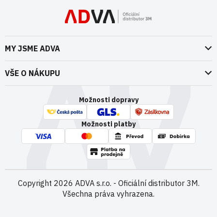
MY JSME ADVA
O nás
VŠE O NÁKUPU
Naše dokumenty
Doprava a platba
Možnosti dopravy
ADVA Akademie
VOP pro spotřebitele - fyzické osoby
Nedržíme se zbytečně při zemi
Možnosti platby
VOP pro nakupující podnikatele
Kontakty
VOP Letectví / GT&C Aerospace
Novinky
Zpracování osobních údajů
Kamenná prodejna
Copyright 2026
ADVA s.r.o. - Oficiální distributor 3M
.
Všechna práva vyhrazena.