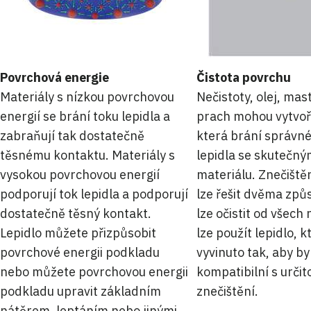
Povrchová energie
Čistota povrchu
Materiály s nízkou povrchovou
Nečistoty, olej, ma
energií se brání toku lepidla a
prach mohou vytvoři
zabraňují tak dostatečně
která brání správn
těsnému kontaktu. Materiály s
lepidla se skutečn
vysokou povrchovou energií
materiálu. Znečiště
podporují tok lepidla a podporují
lze řešit dvěma způ
dostatečně těsný kontakt.
lze očistit od všech
Lepidlo můžete přizpůsobit
lze použít lepidlo, k
povrchové energii podkladu
vyvinuto tak, aby by
nebo můžete povrchovou energii
kompatibilní s určit
podkladu upravit základním
znečištění.
nátěrem, leptáním nebo jinými