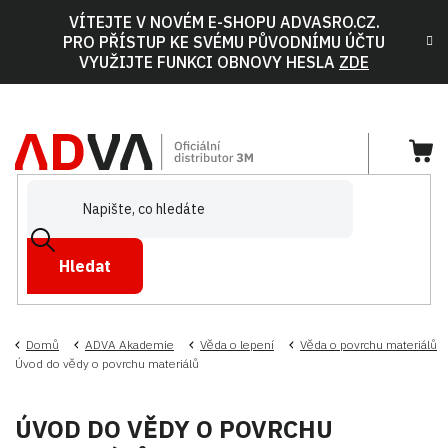
Přejít
VÍTEJTE V NOVÉM E-SHOPU ADVASRO.CZ.
na
PRO PŘÍSTUP KE SVÉMU PŮVODNÍMU ÚČTU
obsah
VYUŽIJTE FUNKCI OBNOVY HESLA
ZDE
NÁ
KOŠ
Hledat
Domů
ADVA Akademie
Věda o lepení
Věda o povrchu materiálů
Úvod do vědy o povrchu materiálů
ÚVOD DO VĚDY O POVRCHU