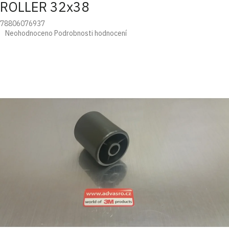
ROLLER 32x38
78806076937
Průměrné
Neohodnoceno
Podrobnosti hodnocení
hodnocení
produktu
je
0,0
z
5
hvězdiček.