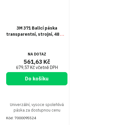
3M 371 Balicí páska
transparentní, strojní, 48 mm
x 990 m
NA DOTAZ
561,63 Kč
679,57 Kč včetně DPH
Do košíku
Univerzální, vysoce spolehlivá
páska za dostupnou cenu
Kód:
7000095524