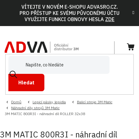
Přejít
VÍTEJTE V NOVÉM E-SHOPU ADVASRO.CZ.
na
PRO PŘÍSTUP KE SVÉMU PŮVODNÍMU ÚČTU
obsah
VYUŽIJTE FUNKCI OBNOVY HESLA
ZDE
NÁ
KOŠ
Hledat
Domů
Lepicí pásky, lepidla
Balicí stroje 3M Matic
Náhradní díly strojů 3M Matic
3M MATIC 800R3I - náhradní díl ROLLER 32x38
3M MATIC 800R3I - náhradní díl