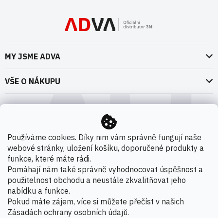
MY JSME ADVA
O nás
VŠE O NÁKUPU
Naše dokumenty
Doprava a platba
Možnosti dopravy
ADVA Akademie
VOP pro spotřebitele - fyzické osoby
Nedržíme se zbytečně při zemi
Možnosti platby
VOP pro nakupující podnikatele
Používáme cookies. Díky nim vám správně fungují naše
Kontakty
webové stránky, uložení košíku, doporučené produkty a
VOP Letectví / GT&C Aerospace
Novinky
funkce, které máte rádi.
Zpracování osobních údajů
Pomáhají nám také správně vyhodnocovat úspěšnost a
použitelnost obchodu a neustále zkvalitňovat jeho
Kamenná prodejna
nabídku a funkce.
Copyright 2026
ADVA s.r.o. - Oficiální distributor 3M
.
Pokud máte zájem, více si můžete přečíst v našich
Všechna práva vyhrazena.
Zásadách ochrany osobních údajů
.