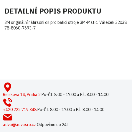
DETAILNÍ POPIS PRODUKTU
3M originální náhradní díl pro balicí stroje 3M-Matic. Váleček 32x38.
78-8060-7693-7
Buďte první, kdo napíše příspěvek k této položce.
Pouze registrovaní uživatelé mohou vkládat příspěvky. Prosím
přihlaste se
nebo se
registrujte
.
Z
á
p
Rejskova 14, Praha 2
Po-Čt: 8:00 - 17:00 a Pá: 8:00 - 14:00
a
t
+420 222 719 348
Po-Čt: 8:00 - 17:00 a Pá: 8:00 - 14:00
í
adva@advasro.cz
Odpovíme do 24 h