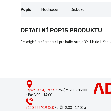
Popis
Hodnocení
Diskuze
DETAILNÍ POPIS PRODUKTU
3M originální náhradní díl pro balicí stroje 3M-Matic. Hříd
Buďte první, kdo napíše příspěvek k této položce.
Pouze reg
Z
á
p
Rejskova 14, Praha 2
Po-Čt: 8:00 - 17:00
a Pá: 8:00 - 14:00
a
t
í
+420 222 719 348
Po-Čt: 8:00 - 17:00 a