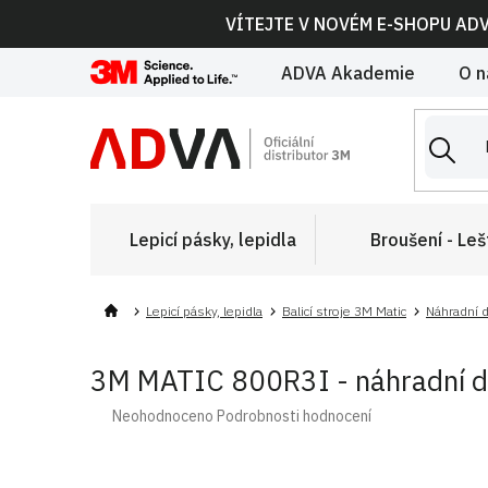
Přejít
VÍTEJTE V NOVÉM E-SHOPU AD
na
obsah
ADVA Akademie
O n
Lepicí pásky, lepidla
Broušení - Leš
Lepicí pásky, lepidla
Balicí stroje 3M Matic
Náhradní d
3M MATIC 800R3I - náhradní d
Průměrné
Neohodnoceno
Podrobnosti hodnocení
hodnocení
produktu
je