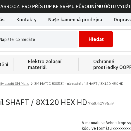
VASRO.CZ. PRO PŘÍSTUP KE SVÉMU PŮVODNÍMU ÚČTU VYUŽ
ás
Kontakty
Naše kamenná prodejna
Doprava
Hledat
Elektroizolační
Ochranné
tění
materiál
prostředky OOP
íly strojů 3M Matic
3M MATIC 800R3I - náhradní díl SHAFT / 8X120 HEX HD
íl SHAFT / 8X120 HEX HD
78806079659
V manuálu vašeho stroje vy
kódu ve formátu xx-xxxx-x