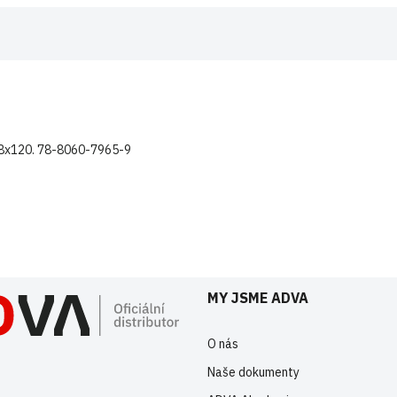
el 8x120. 78-8060-7965-9
istrovaní uživatelé mohou vkládat příspěvky. Prosím
přihlaste se
nebo s
MY JSME ADVA
O nás
Naše dokumenty