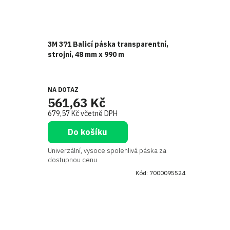
3M 371 Balicí páska transparentní,
strojní, 48 mm x 990 m
NA DOTAZ
561,63 Kč
679,57 Kč včetně DPH
Do košíku
Univerzální, vysoce spolehlivá páska za
dostupnou cenu
Kód:
7000095524