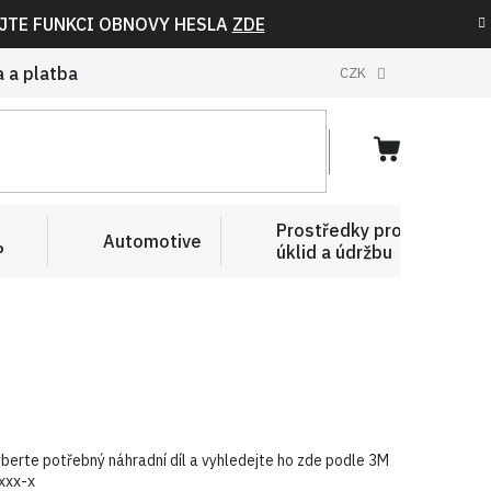
IJTE FUNKCI OBNOVY HESLA
ZDE
 a platba
CZK
NÁKUPNÍ
KOŠÍK
Prostředky pro
Automotive
P
úklid a údržbu
berte potřebný náhradní díl a vyhledejte ho zde podle 3M
xxx-x