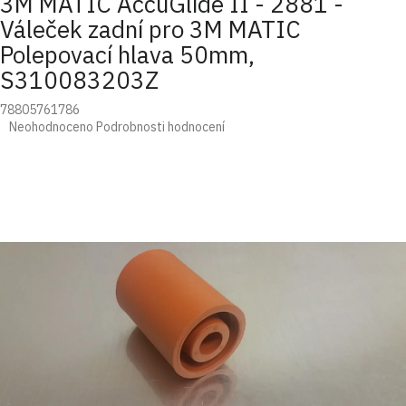
3M MATIC AccuGlide II - 2881 -
Váleček zadní pro 3M MATIC
Polepovací hlava 50mm,
S310083203Z
78805761786
Průměrné
Neohodnoceno
Podrobnosti hodnocení
hodnocení
produktu
je
0,0
z
5
hvězdiček.