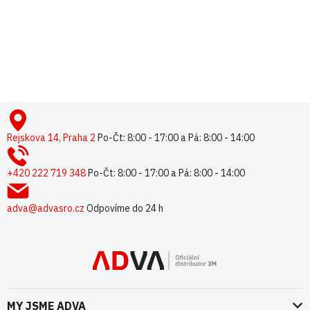
Buďte první, kdo napíše příspěvek k této položce.
Pouze registrovaní uživatelé mohou vkládat příspěvky. Prosím
přihlaste se
nebo se
registrujte
.
Z
á
p
Rejskova 14, Praha 2
Po-Čt: 8:00 - 17:00 a Pá: 8:00 - 14:00
a
t
+420 222 719 348
Po-Čt: 8:00 - 17:00 a Pá: 8:00 - 14:00
í
adva@advasro.cz
Odpovíme do 24 h
MY JSME ADVA