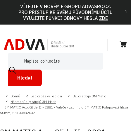
Přejít
VÍTEJTE V NOVÉM E-SHOPU ADVASRO.CZ.
na
PRO PŘÍSTUP KE SVÉMU PŮVODNÍMU ÚČTU
obsah
VYUŽIJTE FUNKCI OBNOVY HESLA
ZDE
NÁ
KOŠ
Hledat
Domů
Lepicí pásky, lepidla
Balicí stroje 3M Matic
Náhradní díly strojů 3M Matic
3M MATIC AccuGlide II - 2881 - Váleček zadní pro 3M MATIC Polepovací hlava
50mm, S310083203Z