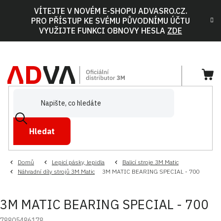
Přejít
VÍTEJTE V NOVÉM E-SHOPU ADVASRO.CZ.
na
PRO PŘÍSTUP KE SVÉMU PŮVODNÍMU ÚČTU
obsah
VYUŽIJTE FUNKCI OBNOVY HESLA
ZDE
NÁ
KOŠ
Hledat
Domů
Lepicí pásky, lepidla
Balicí stroje 3M Matic
Náhradní díly strojů 3M Matic
3M MATIC BEARING SPECIAL - 700
3M MATIC BEARING SPECIAL - 700
78805486178