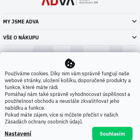
MY JSME ADVA
O nás
VŠE O NÁKUPU
Naše dokumenty
Doprava a platba
Možnosti dopravy
ADVA Akademie
VOP pro spotřebitele - fyzické osoby
Nedržíme se zbytečně při zemi
Možnosti platby
VOP pro nakupující podnikatele
Používáme cookies. Díky nim vám správně fungují naše
Kontakty
webové stránky, uložení košíku, doporučené produkty a
VOP Letectví / GT&C Aerospace
Novinky
funkce, které máte rádi.
Zpracování osobních údajů
Pomáhají nám také správně vyhodnocovat úspěšnost a
použitelnost obchodu a neustále zkvalitňovat jeho
Kamenná prodejna
nabídku a funkce.
Copyright 2026
ADVA s.r.o. - Oficiální distributor 3M
.
Pokud máte zájem, více si můžete přečíst v našich
Všechna práva vyhrazena.
Zásadách ochrany osobních údajů
.
Nastavení
Souhlasím
Vytvořil Shoptet Premium