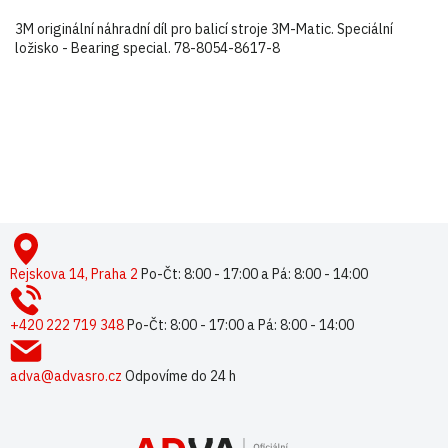
3M originální náhradní díl pro balicí stroje 3M-Matic. Speciální
ložisko - Bearing special. 78-8054-8617-8
Buďte první, kdo napíše příspěvek k této položce.
Pouze registrovaní uživatelé mohou vkládat příspěvky. Prosím
přihlaste se
nebo se
registrujte
.
Z
á
p
Rejskova 14, Praha 2
Po-Čt: 8:00 - 17:00 a Pá: 8:00 - 14:00
a
t
+420 222 719 348
Po-Čt: 8:00 - 17:00 a Pá: 8:00 - 14:00
í
adva@advasro.cz
Odpovíme do 24 h