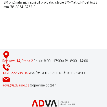
3M originální náhradní díl pro balicí stroje 3M-Matic. Hřídel 6x33
mm. 78-8054-8752-3
Buďte první, kdo napíše příspěvek k této položce.
Pouze registrovaní uživatelé mohou vkládat příspěvky. Prosím
přihlaste se
nebo se
registrujte
.
Z
á
p
Rejskova 14, Praha 2
Po-Čt: 8:00 - 17:00 a Pá: 8:00 - 14:00
a
t
+420 222 719 348
Po-Čt: 8:00 - 17:00 a Pá: 8:00 - 14:00
í
adva@advasro.cz
Odpovíme do 24 h