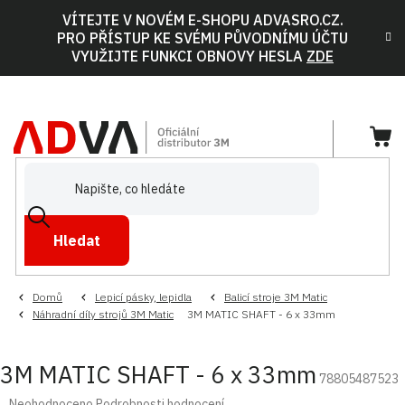
Přejít
VÍTEJTE V NOVÉM E-SHOPU ADVASRO.CZ.
na
PRO PŘÍSTUP KE SVÉMU PŮVODNÍMU ÚČTU
obsah
VYUŽIJTE FUNKCI OBNOVY HESLA
ZDE
NÁ
KOŠ
Hledat
Domů
Lepicí pásky, lepidla
Balicí stroje 3M Matic
Náhradní díly strojů 3M Matic
3M MATIC SHAFT - 6 x 33mm
3M MATIC SHAFT - 6 x 33mm
78805487523
Průměrné
Neohodnoceno
Podrobnosti hodnocení