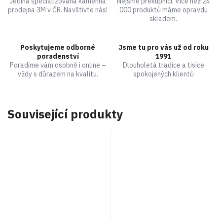
Jediná specializovaná kamenná
Nejsme překupníci. Více než 24
prodejna 3M v ČR. Navštivte nás!
000 produktů máme opravdu
skladem.
Poskytujeme odborné
Jsme tu pro vás už od roku
poradenství
1991
Poradíme vám osobně i online –
Dlouholetá tradice a tisíce
vždy s důrazem na kvalitu.
spokojených klientů
Související produkty