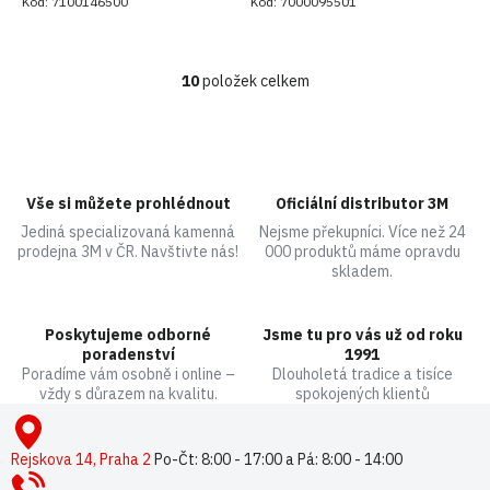
Kód:
7100146500
Kód:
7000095501
transparentní nebo hnědá
(havana)
10
položek celkem
O
v
l
á
d
a
Vše si můžete prohlédnout
Oficiální distributor 3M
c
Jediná specializovaná kamenná
Nejsme překupníci. Více než 24
í
prodejna 3M v ČR. Navštivte nás!
000 produktů máme opravdu
p
skladem.
r
v
k
Poskytujeme odborné
Jsme tu pro vás už od roku
y
poradenství
1991
v
Poradíme vám osobně i online –
Dlouholetá tradice a tisíce
ý
vždy s důrazem na kvalitu.
spokojených klientů
p
Z
i
á
s
p
Rejskova 14, Praha 2
Po-Čt: 8:00 - 17:00 a Pá: 8:00 - 14:00
u
a