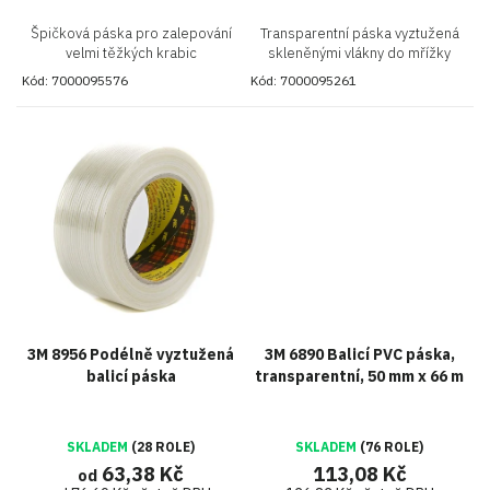
Špičková páska pro zalepování
Transparentní páska vyztužená
velmi těžkých krabic
skleněnými vlákny do mřížky
Kód:
7000095576
Kód:
7000095261
3M 8956 Podélně vyztužená
3M 6890 Balicí PVC páska,
balicí páska
transparentní, 50 mm x 66 m
SKLADEM
(28 ROLE)
SKLADEM
(76 ROLE)
63,38 Kč
113,08 Kč
od