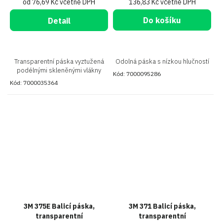
od 76,69 Kč včetně DPH
136,83 Kč včetně DPH
Do košíku
Detail
Transparentní páska vyztužená
Odolná páska s nízkou hlučností
podélnými skleněnými vlákny
Kód:
7000095286
Kód:
7000035364
3M 375E Balicí páska,
3M 371 Balicí páska,
transparentní
transparentní