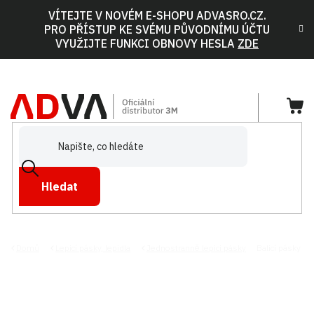
Přejít
VÍTEJTE V NOVÉM E-SHOPU ADVASRO.CZ.
na
PRO PŘÍSTUP KE SVÉMU PŮVODNÍMU ÚČTU
obsah
VYUŽIJTE FUNKCI OBNOVY HESLA
ZDE
NÁ
KOŠ
Hledat
Domů
Lepicí pásky, lepidla
Jednostranně lepicí pásky
Balicí pásky
BALICÍ PÁSKY