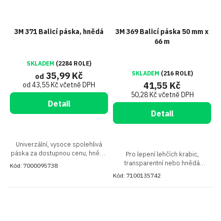
3M 371 Balicí páska, hnědá
3M 369 Balicí páska 50 mm x
66 m
SKLADEM
(2284 ROLE)
SKLADEM
(216 ROLE)
35,99 Kč
od
41,55 Kč
od 43,55 Kč včetně DPH
50,28 Kč včetně DPH
Detail
Detail
Univerzální, vysoce spolehlivá
páska za dostupnou cenu, hnědá
Pro lepení lehčích krabic,
(havana)
transparentní nebo hnědá
Kód:
7000095738
(havana)
Kód:
7100135742