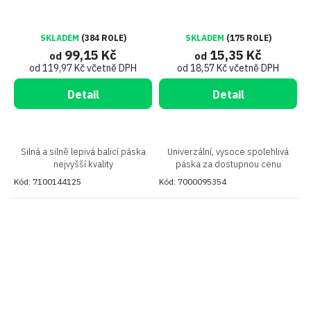
SKLADEM
(384 ROLE)
SKLADEM
(175 ROLE)
99,15 Kč
15,35 Kč
od
od
od 119,97 Kč včetně DPH
od 18,57 Kč včetně DPH
Detail
Detail
Silná a silně lepivá balicí páska
Univerzální, vysoce spolehlivá
nejvyšší kvality
páska za dostupnou cenu
Kód:
7100144125
Kód:
7000095354