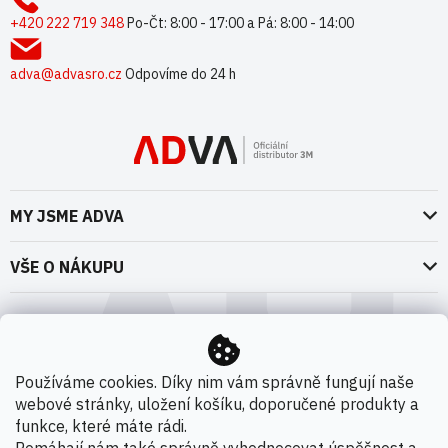
t
+420 222 719 348
Po-Čt: 8:00 - 17:00 a Pá: 8:00 - 14:00
í
adva@advasro.cz
Odpovíme do 24 h
MY JSME ADVA
O nás
VŠE O NÁKUPU
Naše dokumenty
Doprava a platba
Možnosti dopravy
ADVA Akademie
VOP pro spotřebitele - fyzické osoby
Nedržíme se zbytečně při zemi
Možnosti platby
VOP pro nakupující podnikatele
Používáme cookies. Díky nim vám správně fungují naše
Kontakty
webové stránky, uložení košíku, doporučené produkty a
VOP Letectví / GT&C Aerospace
Novinky
funkce, které máte rádi.
Zpracování osobních údajů