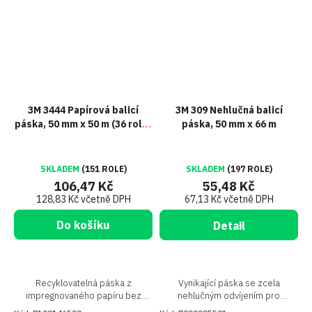
3M 3444 Papírová balicí
3M 309 Nehlučná balicí
páska, 50 mm x 50 m (36 rolí v
páska, 50 mm x 66 m
krabici)
SKLADEM
(151 ROLE)
SKLADEM
(197 ROLE)
106,47 Kč
55,48 Kč
128,83 Kč včetně DPH
67,13 Kč včetně DPH
Do košíku
Detail
Recyklovatelná páska z
Vynikající páska se zcela
impregnovaného papíru bez
nehlučným odvíjením pro
obsahu silikonu
zalepování kartonových krabic,