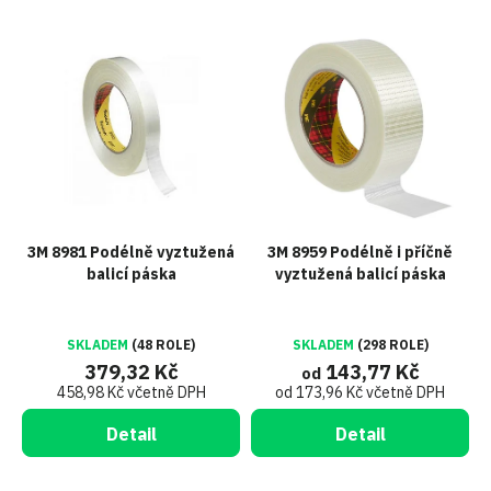
V
ý
p
i
s
p
r
o
d
u
3M 8981 Podélně vyztužená
3M 8959 Podélně i příčně
k
balicí páska
vyztužená balicí páska
t
ů
SKLADEM
(48 ROLE)
SKLADEM
(298 ROLE)
379,32 Kč
143,77 Kč
od
458,98 Kč včetně DPH
od 173,96 Kč včetně DPH
Detail
Detail