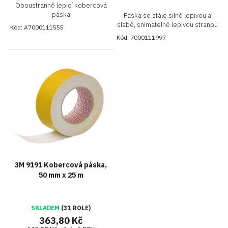
Oboustranně lepicí kobercová
páska
Páska se stále silně lepivou a
slabě, snímatelně lepivou stranou
Kód:
A7000111555
Kód:
7000111997
3M 9191 Kobercová páska,
50 mm x 25 m
SKLADEM
(31 ROLE)
363,80 Kč