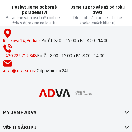
k
Poskytujeme odborné
Jsme tu pro vás už od roku
y
poradenství
1991
v
Poradíme vám osobně i online –
Dlouholetá tradice a tisíce
ý
vždy s důrazem na kvalitu.
spokojených klientů
p
Z
i
á
s
p
Rejskova 14, Praha 2
Po-Čt: 8:00 - 17:00 a Pá: 8:00 - 14:00
u
a
t
+420 222 719 348
Po-Čt: 8:00 - 17:00 a Pá: 8:00 - 14:00
í
adva@advasro.cz
Odpovíme do 24 h
MY JSME ADVA
O nás
VŠE O NÁKUPU