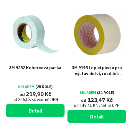
V
ý
p
i
s
p
r
o
d
u
3M 9252 Kobercová páska
3M 9195 Lepicí páska pro
k
výstavnictví, rozdílná
t
lepivost stran
ů
SKLADEM
(25 ROLE)
SKLADEM
(34 ROLE)
219,90 Kč
od
123,47 Kč
od 266,08 Kč včetně DPH
od
od 149,40 Kč včetně DPH
Detail
Detail