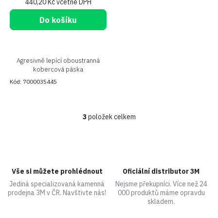
440,20 Kč včetně DPH
Do košíku
Agresivně lepící oboustranná
kobercová páska
Kód:
7000035445
3
položek celkem
O
v
l
á
d
a
Vše si můžete prohlédnout
Oficiální distributor 3M
c
Jediná specializovaná kamenná
Nejsme překupníci. Více než 24
í
prodejna 3M v ČR. Navštivte nás!
000 produktů máme opravdu
p
skladem.
r
v