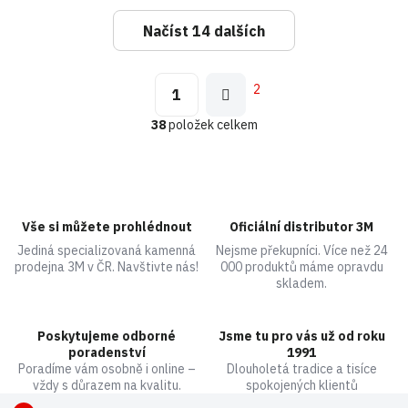
Načíst 14 dalších
S
t
O
r
2
1
v
á
l
n
38
položek celkem
á
k
d
o
a
v
á
c
n
í
í
p
Vše si můžete prohlédnout
Oficiální distributor 3M
r
v
Jediná specializovaná kamenná
Nejsme překupníci. Více než 24
prodejna 3M v ČR. Navštivte nás!
000 produktů máme opravdu
k
skladem.
y
v
ý
Poskytujeme odborné
Jsme tu pro vás už od roku
p
poradenství
1991
i
Poradíme vám osobně i online –
Dlouholetá tradice a tisíce
s
vždy s důrazem na kvalitu.
spokojených klientů
u
Z