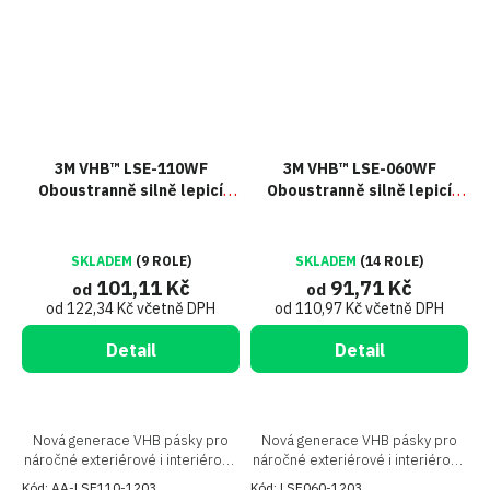
3M VHB™ LSE-110WF
3M VHB™ LSE-060WF
Oboustranně silně lepicí
Oboustranně silně lepicí
páska na LSE plasty, tl. 1,1
páska na LSE plasty, tl. 0,6
mm
mm
SKLADEM
(9 ROLE)
SKLADEM
(14 ROLE)
101,11 Kč
91,71 Kč
od
od
od 122,34 Kč včetně DPH
od 110,97 Kč včetně DPH
Detail
Detail
Nová generace VHB pásky pro
Nová generace VHB pásky pro
náročné exteriérové i interiérové
náročné exteriérové i interiérové
spoje obtížně lepitelných plastů
spoje obtížně lepitelných plastů
Kód:
AA-LSE110-1203
Kód:
LSE060-1203