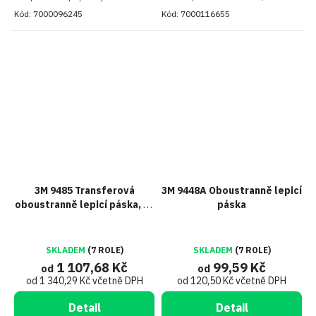
transferová páska 3M 950
Kód:
7000096245
Kód:
7000116655
3M 9485 Transferová
3M 9448A Oboustranně lepicí
oboustranně lepicí páska, tl.
páska
0,13 mm
SKLADEM
(7 ROLE)
SKLADEM
(7 ROLE)
1 107,68 Kč
99,59 Kč
od
od
od 1 340,29 Kč včetně DPH
od 120,50 Kč včetně DPH
Detail
Detail