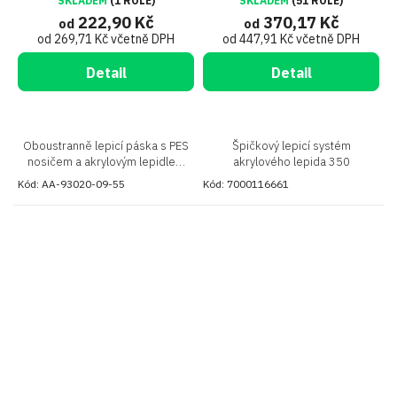
SKLADEM
(1 ROLE)
SKLADEM
(51 ROLE)
222,90 Kč
370,17 Kč
od
od
od 269,71 Kč včetně DPH
od 447,91 Kč včetně DPH
Detail
Detail
Oboustranně lepicí páska s PES
Špičkový lepicí systém
nosičem a akrylovým lepidlem
akrylového lepida 350
vhodným pro lepení obtížně
Kód:
AA-93020-09-55
Kód:
7000116661
lepitelných materiálů