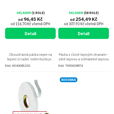
t
bílá, tl. 3,2 mm
efektem
ů
SKLADEM
(1 ROLE)
SKLADEM
(58 ROLE)
96,45 Kč
254,49 Kč
od
od
od 116,70 Kč včetně DPH
od 307,93 Kč včetně DPH
Detail
Detail
Oboustranná páska nejen na
Páska s různě lepivými stranami -
lepení zrcadel. Velmi tlustá pro
silně lepivou a snímatelně lepivou
vyrovnání velkých nerovností.
Kód:
AD40081202
Kód:
7000028874
Nepoškozuje zrcadlící pokovení
NOVINKA