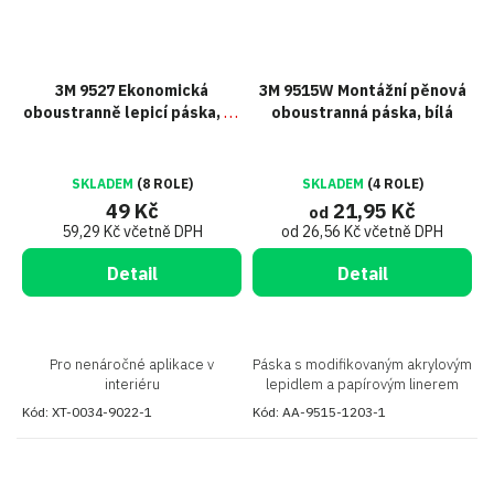
3M 9527 Ekonomická
3M 9515W Montážní pěnová
oboustranně lepicí páska, tl.
oboustranná páska, bílá
0,13 mm
SKLADEM
(8 ROLE)
SKLADEM
(4 ROLE)
49 Kč
21,95 Kč
od
59,29 Kč včetně DPH
od 26,56 Kč včetně DPH
Detail
Detail
Pro nenáročné aplikace v
Páska s modifikovaným akrylovým
interiéru
lepidlem a papírovým linerem
Kód:
XT-0034-9022-1
Kód:
AA-9515-1203-1