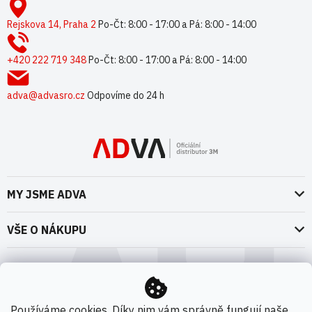
á
p
Rejskova 14, Praha 2
Po-Čt: 8:00 - 17:00 a Pá: 8:00 - 14:00
a
t
+420 222 719 348
Po-Čt: 8:00 - 17:00 a Pá: 8:00 - 14:00
í
adva@advasro.cz
Odpovíme do 24 h
MY JSME ADVA
O nás
VŠE O NÁKUPU
Naše dokumenty
Doprava a platba
Možnosti dopravy
ADVA Akademie
VOP pro spotřebitele - fyzické osoby
Nedržíme se zbytečně při zemi
Možnosti platby
VOP pro nakupující podnikatele
Používáme cookies. Díky nim vám správně fungují naše