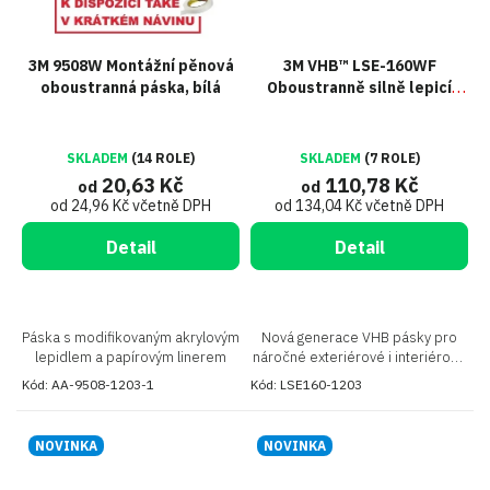
3M 9508W Montážní pěnová
3M VHB™ LSE-160WF
oboustranná páska, bílá
Oboustranně silně lepicí
páska na LSE plasty, tl. 1,6
mm
SKLADEM
(14 ROLE)
SKLADEM
(7 ROLE)
20,63 Kč
110,78 Kč
od
od
od 24,96 Kč včetně DPH
od 134,04 Kč včetně DPH
Detail
Detail
Páska s modifikovaným akrylovým
Nová generace VHB pásky pro
lepidlem a papírovým linerem
náročné exteriérové i interiérové
spoje obtížně lepitelných plastů
Kód:
AA-9508-1203-1
Kód:
LSE160-1203
NOVINKA
NOVINKA