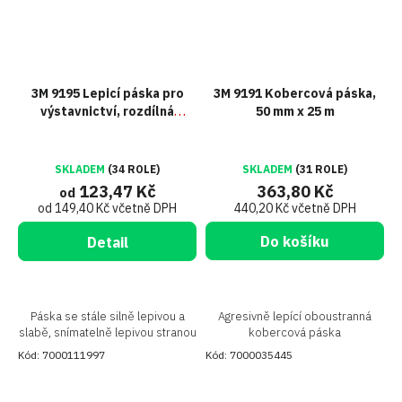
3M 9195 Lepicí páska pro
3M 9191 Kobercová páska,
výstavnictví, rozdílná
50 mm x 25 m
lepivost stran
SKLADEM
(34 ROLE)
SKLADEM
(31 ROLE)
123,47 Kč
363,80 Kč
od
od 149,40 Kč včetně DPH
440,20 Kč včetně DPH
Do košíku
Detail
Páska se stále silně lepivou a
Agresivně lepící oboustranná
slabě, snímatelně lepivou stranou
kobercová páska
Kód:
7000111997
Kód:
7000035445