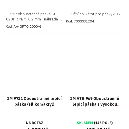
3M™ oboustranná páska GPT-
Ruční aplikátor pro pásky ATG
020F, čirá, tl. 0,2 mm - náhrada za
Kód:
7000031204
oblíbenou pásku 3M 9088-200
Kód:
AA-GPT0-2000-6
3M 9731 Oboustranně lepicí
3M ATG 969 Oboustranně
páska (silikon/akryl)
lepicí páska s vysokou
lepivostí
NA DOTAZ
SKLADEM
(146 ROLE)