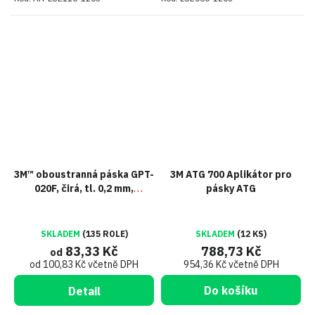
3M™ oboustranná páska GPT-
3M ATG 700 Aplikátor pro
020F, čirá, tl. 0,2 mm,
pásky ATG
plastový liner
SKLADEM
(135 ROLE)
SKLADEM
(12 KS)
83,33 Kč
788,73 Kč
od
od 100,83 Kč včetně DPH
954,36 Kč včetně DPH
Do košíku
Detail