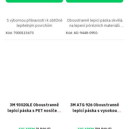
S výbornou přilnavostí i k obtížně
Oboustranně lepicí páska skvělá
lepitelným povrchům
na lepení pórézních materiálů
jako jsou pěny a textilie
Kód:
7000115673
Kód:
AD-9448-0950
3M 93020LE Oboustranně
3M ATG 926 Oboustranně
lepicí páska s PET nosičem,
lepicí páska s vysokou
čirá, tl. 0,2 mm
odolností