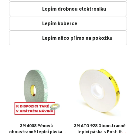
Lepím drobnou elektroniku
Lepím koberce
Lepím něco přímo na pokožku
V
ý
p
i
s
p
r
o
d
u
3M 4008 Pěnová
3M ATG 928 Oboustranně
k
oboustranně lepicí páska,
lepicí páska s Post-it