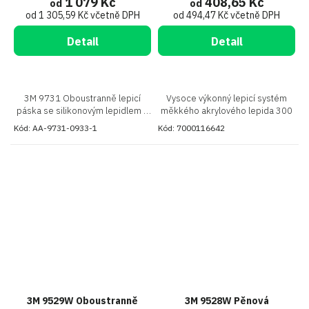
1 079 Kč
408,65 Kč
od
od
od 1 305,59 Kč včetně DPH
od 494,47 Kč včetně DPH
Detail
Detail
3M 9731 Oboustranně lepicí
Vysoce výkonný lepicí systém
páska se silikonovým lepidlem z
měkkého akrylového lepida 300
jedné a akrylovým lepidlem z
Kód:
AA-9731-0933-1
Kód:
7000116642
druhé strany, speciálně určená k
lepení silikonových pryží na různé
materiály
3M 9529W Oboustranně
3M 9528W Pěnová