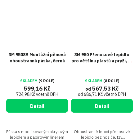
3M 9508B Montážní pěnová
3M 950 Přenosové lepidlo
oboustranná páska, černá
pro většinu plastů a pryží, tl.
0,13 mm, návin 55m
SKLADEM
(9 ROLE)
SKLADEM
(8 ROLE)
599,16 Kč
567,53 Kč
od
724,98 Kč včetně DPH
od 686,71 Kč včetně DPH
Detail
Detail
Páska s modifikovaným akrylovým
Oboustranně lepicí přenosové
lepidlem a papírovým linerem
lepidlo bez nosiče, tzv.