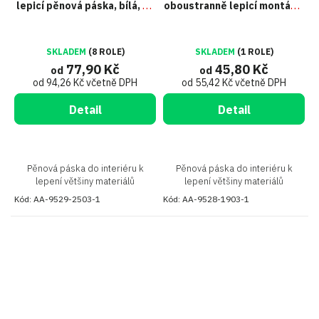
lepicí pěnová páska, bílá, tl.
oboustranně lepicí montážní
1,5 mm
páska, bílá, tl. 0,8 mm
SKLADEM
(8 ROLE)
SKLADEM
(1 ROLE)
77,90 Kč
45,80 Kč
od
od
od 94,26 Kč včetně DPH
od 55,42 Kč včetně DPH
Detail
Detail
Pěnová páska do interiéru k
Pěnová páska do interiéru k
lepení většiny materiálů
lepení většiny materiálů
Kód:
AA-9529-2503-1
Kód:
AA-9528-1903-1