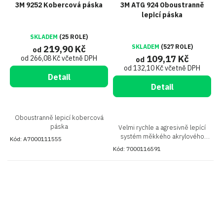
3M 9252 Kobercová páska
3M ATG 924 Oboustranně
lepicí páska
SKLADEM
(25 ROLE)
SKLADEM
(527 ROLE)
219,90 Kč
od
109,17 Kč
od 266,08 Kč včetně DPH
od
od 132,10 Kč včetně DPH
Detail
Detail
Oboustranně lepicí kobercová
páska
Velmi rychle a agresivně lepící
systém měkkého akrylového
Kód:
A7000111555
lepidla 400
Kód:
7000116591