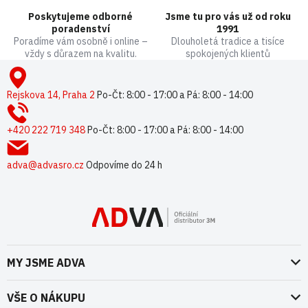
k
Poskytujeme odborné
Jsme tu pro vás už od roku
y
poradenství
1991
v
Poradíme vám osobně i online –
Dlouholetá tradice a tisíce
ý
vždy s důrazem na kvalitu.
spokojených klientů
p
Z
i
á
s
p
Rejskova 14, Praha 2
Po-Čt: 8:00 - 17:00 a Pá: 8:00 - 14:00
u
a
t
+420 222 719 348
Po-Čt: 8:00 - 17:00 a Pá: 8:00 - 14:00
í
adva@advasro.cz
Odpovíme do 24 h
MY JSME ADVA
O nás
VŠE O NÁKUPU