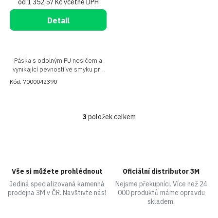
od 1 352,57 Kč včetně DPH
Detail
Páska s odolným PU nosičem a
vynikající pevností ve smyku pro
hrubší povrchy
Kód:
7000042390
3
položek celkem
O
v
l
á
d
a
Vše si můžete prohlédnout
Oficiální distributor 3M
c
Jediná specializovaná kamenná
Nejsme překupníci. Více než 24
í
prodejna 3M v ČR. Navštivte nás!
000 produktů máme opravdu
p
skladem.
r
v