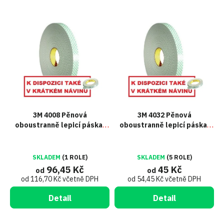
V
ý
p
i
s
p
r
o
d
u
3M 4008 Pěnová
3M 4032 Pěnová
k
oboustranně lepicí páska,
oboustranně lepicí páska,
t
bílá, tl. 3,2 mm
bílá, tl. 0,8 mm
ů
SKLADEM
(1 ROLE)
SKLADEM
(5 ROLE)
96,45 Kč
45 Kč
od
od
od 116,70 Kč včetně DPH
od 54,45 Kč včetně DPH
Detail
Detail