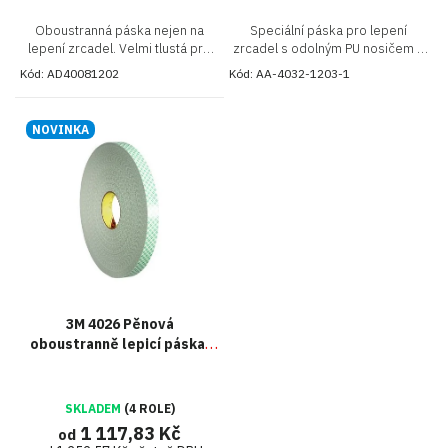
Oboustranná páska nejen na
Speciální páska pro lepení
lepení zrcadel. Velmi tlustá pro
zrcadel s odolným PU nosičem a
vyrovnání velkých nerovností.
vynikající pevností ve smyku
Kód:
AD40081202
Kód:
AA-4032-1203-1
Nepoškozuje zrcadlící pokovení
NOVINKA
3M 4026 Pěnová
oboustranně lepicí páska,
bílá, tl. 1,6 mm
SKLADEM
(4 ROLE)
1 117,83 Kč
od