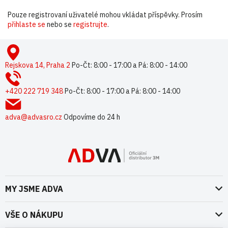
Pouze registrovaní uživatelé mohou vkládat příspěvky. Prosím
přihlaste se
nebo se
registrujte
.
Z
á
p
Rejskova 14, Praha 2
Po-Čt: 8:00 - 17:00 a Pá: 8:00 - 14:00
a
t
+420 222 719 348
Po-Čt: 8:00 - 17:00 a Pá: 8:00 - 14:00
í
adva@advasro.cz
Odpovíme do 24 h
MY JSME ADVA
O nás
VŠE O NÁKUPU
Naše dokumenty