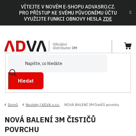
Přejít
VÍTEJTE V NOVÉM E-SHOPU ADVASRO.CZ.
na
PRO PŘÍSTUP KE SVÉMU PŮVODNÍMU ÚČTU
obsah
VYUŽIJTE FUNKCI OBNOVY HESLA
ZDE
NÁ
KOŠ
Hledat
Domů
Novinky | ADVA s.r.o.
NOVÁ BALENÍ 3M čističů povrchu
NOVÁ BALENÍ 3M ČISTIČŮ
POVRCHU