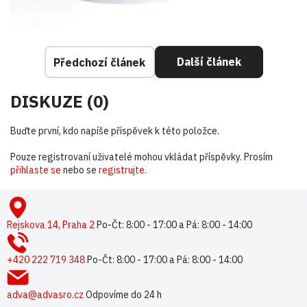
Další článek
Předchozí článek
DISKUZE (0)
Buďte první, kdo napíše příspěvek k této položce.
Pouze registrovaní uživatelé mohou vkládat příspěvky. Prosím
přihlaste se
nebo se
registrujte
.
Z
á
p
Rejskova 14, Praha 2
Po-Čt: 8:00 - 17:00 a Pá: 8:00 - 14:00
a
t
+420 222 719 348
Po-Čt: 8:00 - 17:00 a Pá: 8:00 - 14:00
í
adva@advasro.cz
Odpovíme do 24 h