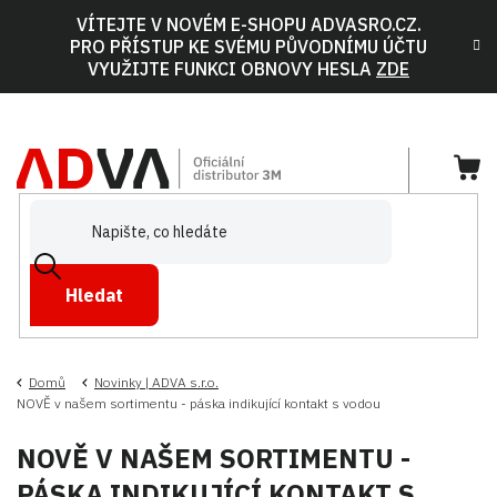
Přejít
VÍTEJTE V NOVÉM E-SHOPU ADVASRO.CZ.
na
PRO PŘÍSTUP KE SVÉMU PŮVODNÍMU ÚČTU
obsah
VYUŽIJTE FUNKCI OBNOVY HESLA
ZDE
NÁ
KOŠ
Hledat
Domů
Novinky | ADVA s.r.o.
NOVĚ v našem sortimentu - páska indikující kontakt s vodou
NOVĚ V NAŠEM SORTIMENTU -
PÁSKA INDIKUJÍCÍ KONTAKT S