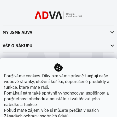
MY JSME ADVA
O nás
VŠE O NÁKUPU
Naše dokumenty
Doprava a platba
Možnosti dopravy
ADVA Akademie
VOP pro spotřebitele - fyzické osoby
Nedržíme se zbytečně při zemi
Možnosti platby
VOP pro nakupující podnikatele
Používáme cookies. Díky nim vám správně fungují naše
Kontakty
webové stránky, uložení košíku, doporučené produkty a
VOP Letectví / GT&C Aerospace
Novinky
funkce, které máte rádi.
Zpracování osobních údajů
Pomáhají nám také správně vyhodnocovat úspěšnost a
použitelnost obchodu a neustále zkvalitňovat jeho
Kamenná prodejna
nabídku a funkce.
Copyright 2026
ADVA s.r.o. - Oficiální distributor 3M
.
Pokud máte zájem, více si můžete přečíst v našich
Všechna práva vyhrazena.
Zásadách ochrany osobních údajů
.