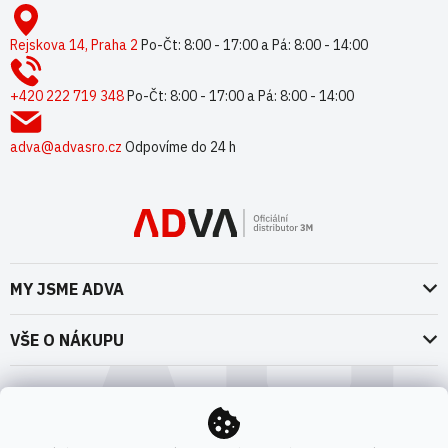
Z
á
p
Rejskova 14, Praha 2
Po-Čt: 8:00 - 17:00 a Pá: 8:00 - 14:00
a
t
+420 222 719 348
Po-Čt: 8:00 - 17:00 a Pá: 8:00 - 14:00
í
adva@advasro.cz
Odpovíme do 24 h
MY JSME ADVA
O nás
VŠE O NÁKUPU
Naše dokumenty
Doprava a platba
Možnosti dopravy
ADVA Akademie
VOP pro spotřebitele - fyzické osoby
Nedržíme se zbytečně při zemi
Možnosti platby