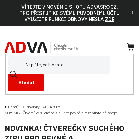
Přejít
VÍTEJTE V NOVÉM E-SHOPU ADVASRO.CZ.
na
PRO PŘÍSTUP KE SVÉMU PŮVODNÍMU ÚČTU
obsah
VYUŽIJTE FUNKCI OBNOVY HESLA
ZDE
NÁ
KOŠ
Hledat
Domů
Novinky | ADVA s.r.o.
NOVINKA! Čtverečky suchého zipu pro pevné a rozebíratelné spoje
NOVINKA! ČTVEREČKY SUCHÉHO
ZIPU PRO PEVNÉ A