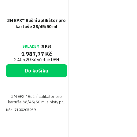
3M EPX™ Ruční aplikátor pro
kartuše 38/45/50 ml
SKLADEM
(8 KS)
1 987,77 Kč
2 405,20 Kč včetně DPH
Do košíku
3M EPX™ Ruční aplikátor pro
kartuše 38/45/50 ml s písty pro
lepidla s poměrem složek
Kód:
7100205939
1:1/1:2/1:10