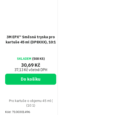
3M EPX™ Směsná tryska pro
kartuše 45 ml (DP8XXX), 10:1
SKLADEM
(508 KS)
30,69 Kč
37,13 Kč včetně DPH
Do košíku
Pro kartuše o objemu 45 ml (
(10:1)
Kód:
7100301496