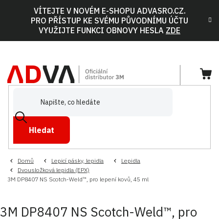
Přejít
VÍTEJTE V NOVÉM E-SHOPU ADVASRO.CZ.
na
PRO PŘÍSTUP KE SVÉMU PŮVODNÍMU ÚČTU
obsah
VYUŽIJTE FUNKCI OBNOVY HESLA
ZDE
NÁ
KOŠ
Hledat
Domů
Lepicí pásky, lepidla
Lepidla
Dvousložková lepidla (EPX)
3M DP8407 NS Scotch-Weld™, pro lepení kovů, 45 ml
3M DP8407 NS Scotch-Weld™, pro