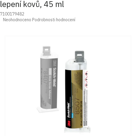
lepení kovů, 45 ml
7100179482
Průměrné
Neohodnoceno
Podrobnosti hodnocení
hodnocení
produktu
je
0,0
z
5
hvězdiček.