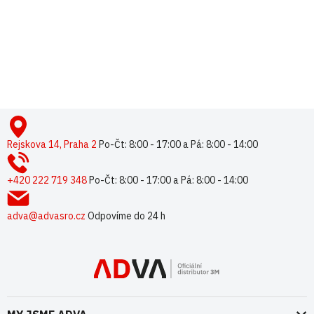
Buďte první, kdo napíše příspěvek k této položce.
Pouze registrovaní uživatelé mohou vkládat příspěvky. Prosím
přihlaste se
nebo se
registrujte
.
Z
á
p
Rejskova 14, Praha 2
Po-Čt: 8:00 - 17:00 a Pá: 8:00 - 14:00
a
t
+420 222 719 348
Po-Čt: 8:00 - 17:00 a Pá: 8:00 - 14:00
í
adva@advasro.cz
Odpovíme do 24 h