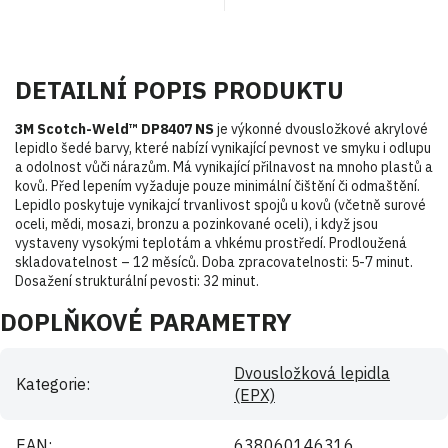
DETAILNÍ POPIS PRODUKTU
3M Scotch-Weld™ DP8407 NS
je výkonné dvousložkové akrylové
lepidlo šedé barvy, které nabízí vynikající pevnost ve smyku i odlupu
a odolnost vůči nárazům. Má vynikající přilnavost na mnoho plastů a
kovů. Před lepením vyžaduje pouze minimální čištění či odmaštění.
Lepidlo poskytuje vynikajcí trvanlivost spojů u kovů (včetně surové
oceli, mědi, mosazi, bronzu a pozinkované oceli), i když jsou
vystaveny vysokými teplotám a vhkému prostředí. Prodloužená
skladovatelnost – 12 měsíců. Doba zpracovatelnosti: 5-7 minut.
Dosažení strukturální pevosti: 32 minut.
DOPLŇKOVÉ PARAMETRY
Dvousložková lepidla
Kategorie
:
(EPX)
EAN
:
638060146316