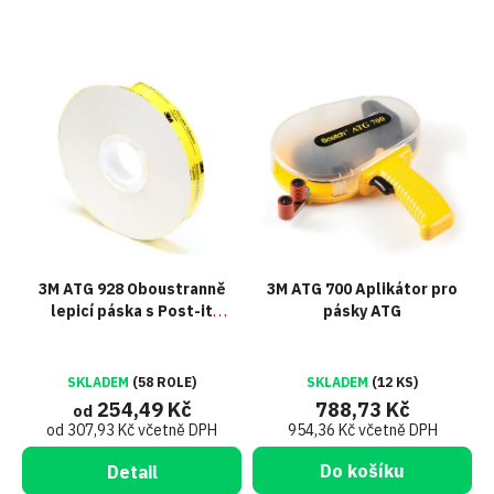
V
ý
p
i
s
p
r
o
d
u
3M ATG 928 Oboustranně
3M ATG 700 Aplikátor pro
k
lepicí páska s Post-it
pásky ATG
t
efektem
ů
SKLADEM
(58 ROLE)
SKLADEM
(12 KS)
254,49 Kč
788,73 Kč
od
od 307,93 Kč včetně DPH
954,36 Kč včetně DPH
Do košíku
Detail