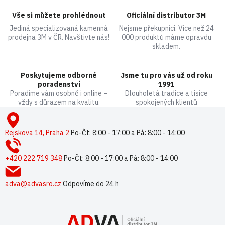
d
a
Vše si můžete prohlédnout
Oficiální distributor 3M
c
Jediná specializovaná kamenná
Nejsme překupníci. Více než 24
í
prodejna 3M v ČR. Navštivte nás!
000 produktů máme opravdu
p
skladem.
r
v
k
Poskytujeme odborné
Jsme tu pro vás už od roku
y
poradenství
1991
v
Poradíme vám osobně i online –
Dlouholetá tradice a tisíce
ý
vždy s důrazem na kvalitu.
spokojených klientů
p
Z
i
á
s
p
Rejskova 14, Praha 2
Po-Čt: 8:00 - 17:00 a Pá: 8:00 - 14:00
u
a
t
+420 222 719 348
Po-Čt: 8:00 - 17:00 a Pá: 8:00 - 14:00
í
adva@advasro.cz
Odpovíme do 24 h