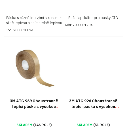
Páska s různě lepivými stranami -
Ruční aplikátor pro pásky ATG
silně lepivou a snímatelně lepivou
Kód:
7000031204
Kód:
7000028874
3M ATG 969 Oboustranně
3M ATG 926 Oboustranně
lepicí páska s vysokou
lepicí páska s vysokou
lepivostí
odolností
SKLADEM
(146 ROLE)
SKLADEM
(51 ROLE)