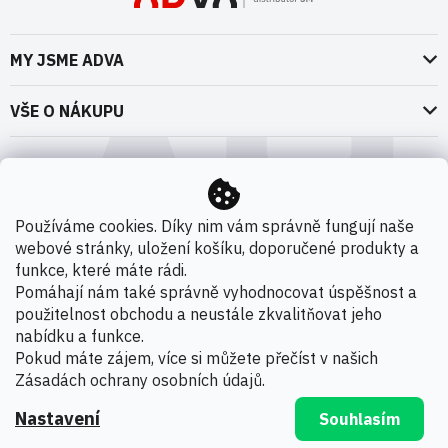
MY JSME ADVA
O nás
VŠE O NÁKUPU
Naše dokumenty
Doprava a platba
Možnosti dopravy
ADVA Akademie
VOP pro spotřebitele - fyzické osoby
Nedržíme se zbytečně při zemi
Možnosti platby
VOP pro nakupující podnikatele
Používáme cookies. Díky nim vám správně fungují naše
Kontakty
webové stránky, uložení košíku, doporučené produkty a
VOP Letectví / GT&C Aerospace
Novinky
funkce, které máte rádi.
Zpracování osobních údajů
Pomáhají nám také správně vyhodnocovat úspěšnost a
použitelnost obchodu a neustále zkvalitňovat jeho
Kamenná prodejna
nabídku a funkce.
Copyright 2026
ADVA s.r.o. - Oficiální distributor 3M
.
Pokud máte zájem, více si můžete přečíst v našich
Všechna práva vyhrazena.
Zásadách ochrany osobních údajů
.
Nastavení
Souhlasím
Vytvořil Shoptet Premium