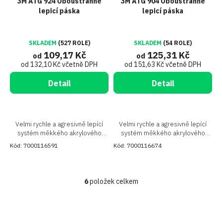
3M ATG 924 Oboustranně
3M ATG 904 Oboustranně
lepicí páska
lepicí páska
SKLADEM
(527 ROLE)
SKLADEM
(54 ROLE)
109,17 Kč
125,31 Kč
od
od
od 132,10 Kč včetně DPH
od 151,63 Kč včetně DPH
Detail
Detail
Velmi rychle a agresivně lepící
Velmi rychle a agresivně lepící
systém měkkého akrylového
systém měkkého akrylového
lepidla 400
lepidla
Kód:
7000116591
Kód:
7000116674
6
položek celkem
O
v
l
á