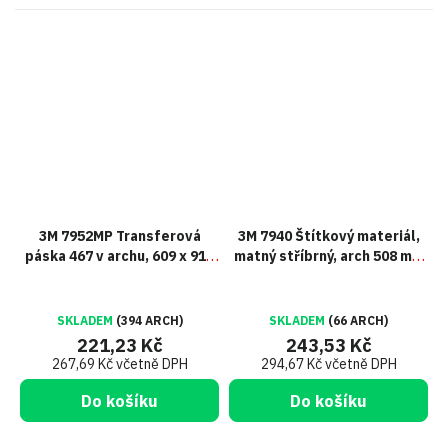
3M 7952MP Transferová
3M 7940 Štítkový materiál,
páska 467 v archu, 609 x 914
matný stříbrný, arch 508 mm
mm, tl. 0,05 mm
x 686 mm
SKLADEM
(394 ARCH)
SKLADEM
(66 ARCH)
221,23 Kč
243,53 Kč
267,69 Kč včetně DPH
294,67 Kč včetně DPH
Do košíku
Do košíku