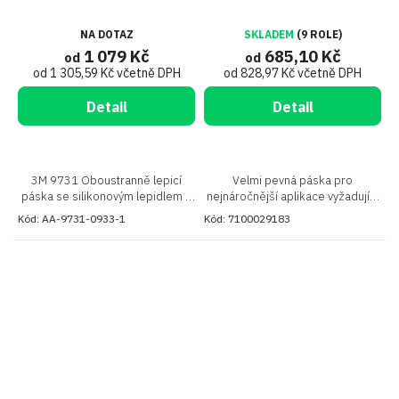
NA DOTAZ
SKLADEM
(9 ROLE)
1 079 Kč
685,10 Kč
od
od
od 1 305,59 Kč včetně DPH
od 828,97 Kč včetně DPH
Detail
Detail
3M 9731 Oboustranně lepicí
Velmi pevná páska pro
páska se silikonovým lepidlem z
nejnáročnější aplikace vyžadující
jedné a akrylovým lepidlem z
extrémní teplotní odolnost
Kód:
AA-9731-0933-1
Kód:
7100029183
druhé strany, speciálně určená k
lepení silikonových pryží na různé
materiály