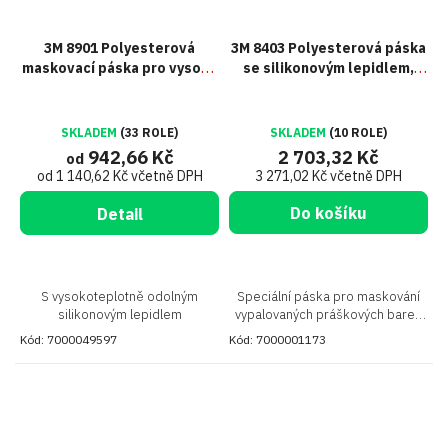
3M 8901 Polyesterová
3M 8403 Polyesterová páska
maskovací páska pro vysoké
se silikonovým lepidlem,
teploty
zelená, 50 mm x 66 m
SKLADEM
(33 ROLE)
SKLADEM
(10 ROLE)
942,66 Kč
2 703,32 Kč
od
od 1 140,62 Kč včetně DPH
3 271,02 Kč včetně DPH
Do košíku
Detail
S vysokoteplotně odolným
Speciální páska pro maskování
silikonovým lepidlem
vypalovaných práškových barev,
nebo pro napojování
Kód:
7000049597
Kód:
7000001173
silikonizovaných papírů a folií.