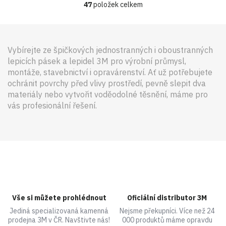
n
47
položek celkem
á
k
d
o
a
v
á
c
n
í
Vybírejte ze špičkových
jednostranných
i
oboustranných
í
p
lepicích pásek
a
lepidel 3M
pro výrobní průmysl,
r
montáže, stavebnictví i opravárenství. Ať už potřebujete
v
ochránit povrchy před vlivy prostředí, pevně slepit dva
k
y
materiály nebo vytvořit voděodolné těsnění, máme pro
v
vás profesionální řešení.
ý
p
i
s
u
Vše si můžete prohlédnout
Oficiální distributor 3M
Jediná specializovaná kamenná
Nejsme překupníci. Více než 24
prodejna 3M v ČR. Navštivte nás!
000 produktů máme opravdu