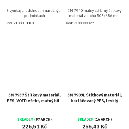
S vynikající odolností v náročných
3M 7940 matný stříbrný štítkový
podmínkách
materiál v archu 508x686 mm.
Odolné řešení pro průmyslové
Kód:
7100038810
Kód:
7100308327
aplikace a výrobu štítků
3M 7937 Štítkový materiál,
3M 7909L Štítkový materiál,
PES, VOID efekt, matný bílý,
kartáčovaný PES, lesklý
arch 508 x 686 mm
stříbrný, arch 508 x 686 mm
SKLADEM
(97 ARCH)
SKLADEM
(16 ARCH)
226,51 Kč
255,43 Kč