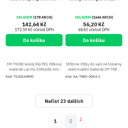
686 mm
305 mm
SKLADEM
(178 ARCH)
SKLADEM
(1646 ARCH)
142,64 Kč
56,20 Kč
172,59 Kč včetně DPH
68 Kč včetně DPH
Do košíku
Do košíku
3M 7908E lesklý bílý PES štítkový
Stříbrné štítky do vaší A4 tiskárny,
materiál v archu 508x686 mm.
velmi kvalitní materiál 3M 7883,
Kvalitní a odolný materiál pro váš
vlastní etikety si vytisknete hned
Kód:
7100169890
Kód:
AA-7883-00A4-1
tisk a značení
Načíst 23 dalších
S
t
O
r
2
1
v
á
l