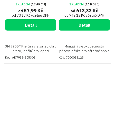
SKLADEM
(17 ARCH)
SKLADEM
(16 ROLE)
57,99 Kč
613,33 Kč
od
od
od 70,17 Kč včetně DPH
od 742,13 Kč včetně DPH
Detail
Detail
3M 7955MP je čirá vrstva lepidla v
Montážní vysokopevnostní
archu, ideální pro lepení
pěnová páska pro náročné spoje
grafických polepů, štítků a dalších
Kód:
AD7955-305305
Kód:
7000033123
plošných formátů