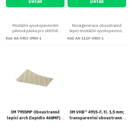
Detail
Detail
Montážní vysokopevnostní
Nová generace oboustranně
pěnová páska pro obtížně
lepicí montážní vysokopevností
lepitelné plasty
pěnové pásky pro náročné spoje
Kód:
AA-5952-0903-1
Kód:
AA-11GF-0903-1
3M 7955MP Oboustranně
3M VHB™ 4915-F, tl. 1,5 mm;
lepící arch (lepidlo 468MP) s
transparentní oboustranně
dvěma krycími vrstvami,
velmi silně lepicí akrylová
arch, tl. 0,13 mm
páska