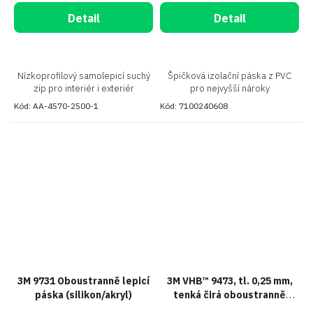
Detail
Detail
Nízkoprofilový samolepicí suchý
Špičková izolační páska z PVC
zip pro interiér i exteriér
pro nejvyšší nároky
Kód:
AA-4570-2500-1
Kód:
7100240608
3M 9731 Oboustranně lepicí
3M VHB™ 9473, tl. 0,25 mm,
páska (silikon/akryl)
tenká čirá oboustranně
lepicí páska bez nosiče