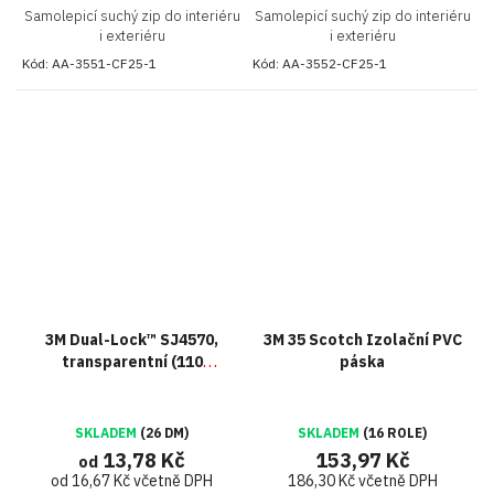
Samolepicí suchý zip do interiéru
Samolepicí suchý zip do interiéru
i exteriéru
i exteriéru
Kód:
AA-3551-CF25-1
Kód:
AA-3552-CF25-1
3M Dual-Lock™ SJ4570,
3M 35 Scotch Izolační PVC
transparentní (110
páska
hlaviček/cm2)
SKLADEM
(26 DM)
SKLADEM
(16 ROLE)
13,78 Kč
153,97 Kč
od
od 16,67 Kč včetně DPH
186,30 Kč včetně DPH