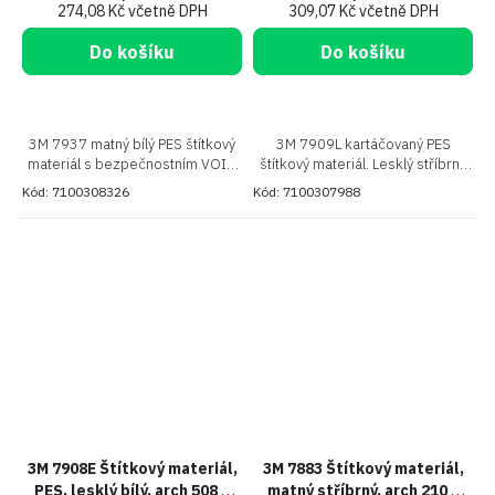
274,08 Kč včetně DPH
309,07 Kč včetně DPH
Do košíku
Do košíku
3M 7937 matný bílý PES štítkový
3M 7909L kartáčovaný PES
materiál s bezpečnostním VOID
štítkový materiál. Lesklý stříbrný
efektem. Arch 508x686 mm.
povrch, arch 508x686 mm.
Kód:
7100308326
Kód:
7100307988
Ochrana proti neoprávněné
Prémiový vzhled pro vaše štítky
manipulaci
3M 7908E Štítkový materiál,
3M 7883 Štítkový materiál,
PES, lesklý bílý, arch 508 x
matný stříbrný, arch 210 x