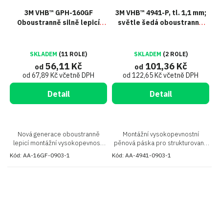
3M VHB™ GPH-160GF
3M VHB™ 4941-P, tl. 1,1 mm;
Oboustranně silně lepicí
světle šedá oboustranně
páska, tl. 1,6 mm
velmi silně lepicí akrylová
páska
SKLADEM
(11 ROLE)
SKLADEM
(2 ROLE)
56,11 Kč
101,36 Kč
od
od
od 67,89 Kč včetně DPH
od 122,65 Kč včetně DPH
Detail
Detail
Nová generace oboustranně
Montážní vysokopevnostní
lepicí montážní vysokopevností
pěnová páska pro strukturované
pěnové pásky pro náročné spoje
povrchy
Kód:
AA-16GF-0903-1
Kód:
AA-4941-0903-1