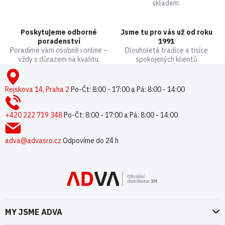
skladem.
Poskytujeme odborné
Jsme tu pro vás už od roku
poradenství
1991
Poradíme vám osobně i online –
Dlouholetá tradice a tisíce
vždy s důrazem na kvalitu.
spokojených klientů
Z
á
p
Rejskova 14, Praha 2
Po-Čt: 8:00 - 17:00 a Pá: 8:00 - 14:00
a
t
+420 222 719 348
Po-Čt: 8:00 - 17:00 a Pá: 8:00 - 14:00
í
adva@advasro.cz
Odpovíme do 24 h
MY JSME ADVA