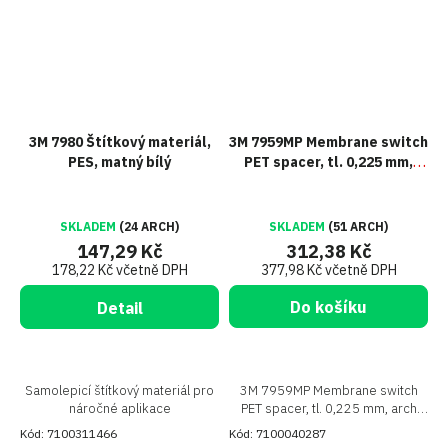
3M 7980 Štítkový materiál,
3M 7959MP Membrane switch
PES, matný bílý
PET spacer, tl. 0,225 mm,
arch 914 x 609 mm
SKLADEM
(24 ARCH)
SKLADEM
(51 ARCH)
147,29 Kč
312,38 Kč
178,22 Kč včetně DPH
377,98 Kč včetně DPH
Do košíku
Detail
Samolepicí štítkový materiál pro
3M 7959MP Membrane switch
náročné aplikace
PET spacer, tl. 0,225 mm, arch
914 x 609 mm
Kód:
7100311466
Kód:
7100040287