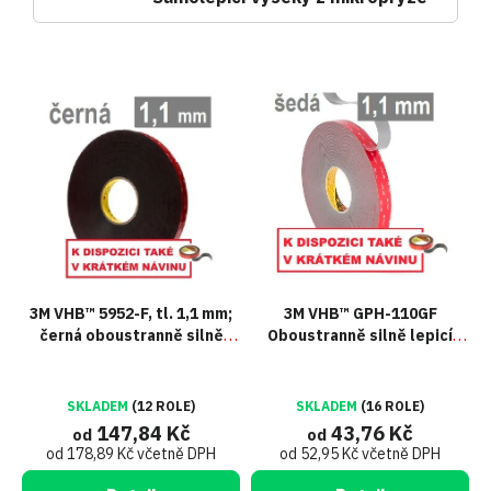
V
ý
p
i
s
p
r
o
d
u
3M VHB™ 5952-F, tl. 1,1 mm;
3M VHB™ GPH-110GF
k
černá oboustranně silně
Oboustranně silně lepicí
t
lepicí akrylová páska
páska, tl. 1,1 mm
ů
SKLADEM
(12 ROLE)
SKLADEM
(16 ROLE)
147,84 Kč
43,76 Kč
od
od
od 178,89 Kč včetně DPH
od 52,95 Kč včetně DPH