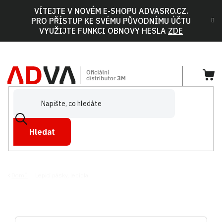
Přejít
VÍTEJTE V NOVÉM E-SHOPU ADVASRO.CZ.
na
PRO PŘÍSTUP KE SVÉMU PŮVODNÍMU ÚČTU
obsah
VYUŽIJTE FUNKCI OBNOVY HESLA
ZDE
NÁ
KOŠ
Hledat
Domů
Lepicí pásky, lepidla
LEPICÍ PÁSKY, LEPIDLA