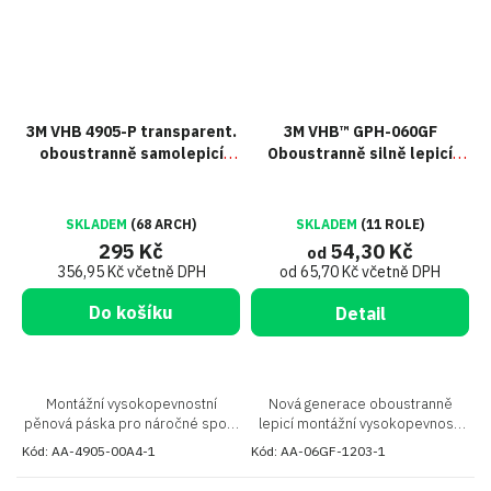
3M VHB 4905-P transparent.
3M VHB™ GPH-060GF
oboustranně samolepicí
Oboustranně silně lepicí
akrylový arch A4, tl. 0,5 mm
páska, tl. 0,6 mm
(210 x 285 mm)
SKLADEM
(68 ARCH)
SKLADEM
(11 ROLE)
295 Kč
54,30 Kč
od
356,95 Kč včetně DPH
od 65,70 Kč včetně DPH
Do košíku
Detail
Montážní vysokopevnostní
Nová generace oboustranně
pěnová páska pro náročné spoje
lepicí montážní vysokopevností
(formát A4)
pěnové pásky pro náročné spoje
Kód:
AA-4905-00A4-1
Kód:
AA-06GF-1203-1